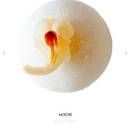
'
'
MOCHI
glacé Litchi