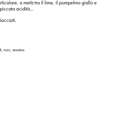
ticolare, a metà tra il lime, il pompelmo giallo e
iccata acidità...
iacciati.
di, noci, sesamo.