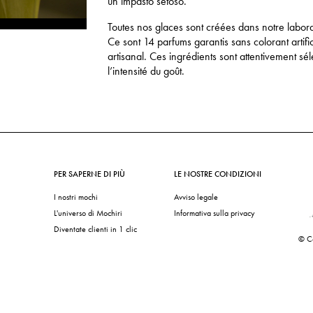
un impasto setoso.
Toutes nos glaces sont créées dans notre laborat
Ce sont 14 parfums garantis sans colorant artifi
artisanal. Ces ingrédients sont attentivement sé
l’intensité du goût.
PER SAPERNE DI PIÙ
LE NOSTRE CONDIZIONI
I nostri mochi
Avviso legale
L'universo di Mochiri
Informativa sulla privacy
Diventate clienti in 1 clic
© C