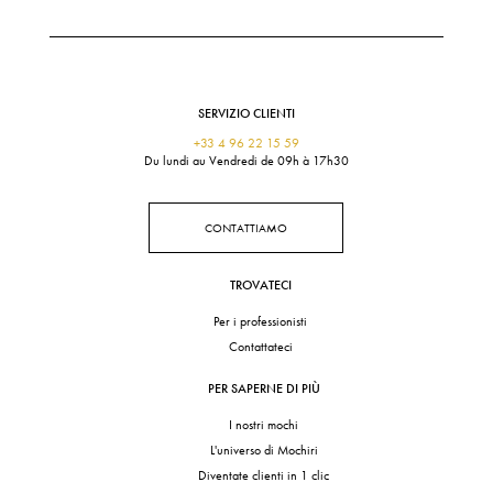
SERVIZIO CLIENTI
+33 4 96 22 15 59
Du lundi au Vendredi de 09h à 17h30
CONTATTIAMO
TROVATECI
Per i professionisti
Contattateci
PER SAPERNE DI PIÙ
I nostri mochi
L'universo di Mochiri
Diventate clienti in 1 clic