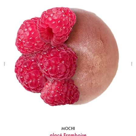
'
'
MOCHI
glacé Framboise