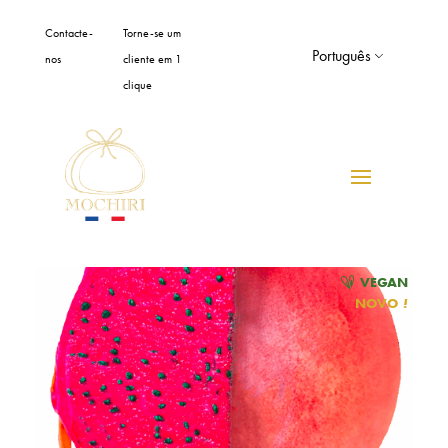
Painel de Gerenciamento de Cookies
Contacte-
Torne-se um
Português
nos
cliente em 1
clique
VEGAN
NOVO